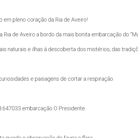
o em pleno coração da Ria de Aveiro!
da Ria de Aveiro a bordo da mais bonita embarcação do “Mu
s naturais e ilhas à descoberta dos mistérios, das tradiçõ
curiosidades e paisagens de cortar a respiração.
-8.647033 embarcação O Presidente
ta guiada e observação de fauna e flora.