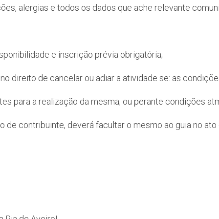
ções, alergias e todos os dados que ache relevante comuni
onibilidade e inscrição prévia obrigatória;
e no direito de cancelar ou adiar a atividade se: as condi
ntes para a realização da mesma; ou perante condições at
 de contribuinte, deverá facultar o mesmo ao guia no at
a Ria de Aveiro!